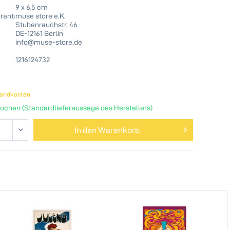
9 x 6,5 cm
rant:
muse store e.K.
Stubenrauchstr. 46
DE-12161 Berlin
info@muse-store.de
1216124732
sandkosten
Wochen (Standardlieferaussage des Herstellers)
In den
Warenkorb