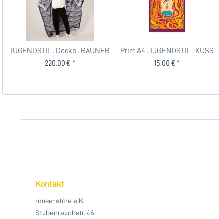
JUGENDSTIL . Decke . RAUNER
Print A4 . JUGENDSTIL . KUSS
FOR MUSE . exklusive
FARBE . edited by...
220,00 € *
15,00 € *
Kontakt
muse-store e.K.
Stubenrauchstr. 46